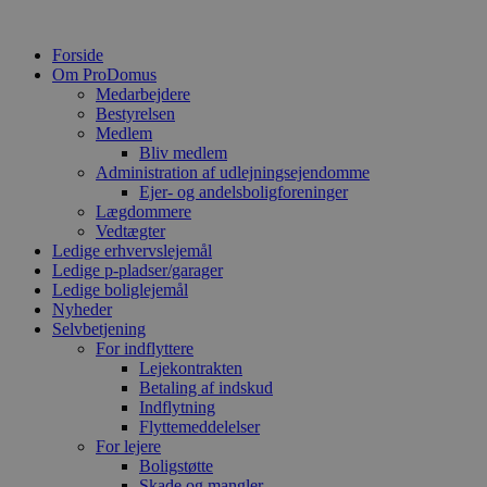
Forside
Om ProDomus
Medarbejdere
Bestyrelsen
Medlem
Bliv medlem
Administration af udlejningsejendomme
Ejer- og andelsboligforeninger
Lægdommere
Vedtægter
Ledige erhvervslejemål
Ledige p-pladser/garager
Ledige boliglejemål
Nyheder
Selvbetjening
For indflyttere
Lejekontrakten
Betaling af indskud
Indflytning
Flyttemeddelelser
For lejere
Boligstøtte
Skade og mangler