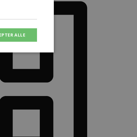
EPTER ALLE
og
esten til at huske
r nødvendigt, at
ekt.