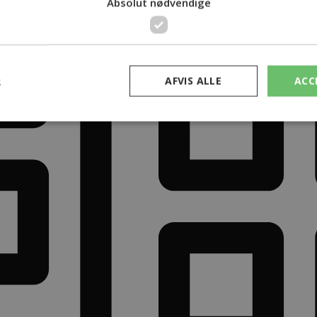
Absolut nødvendige
R
AFVIS ALLE
ACC
Absolut nødvendige
cookies muliggør hjemmesidens grundlæggende funktionalitet såsom brugerlogin 
. Hjemmesiden kan ikke bruges korrekt uden de absolut nødvendige cookies.
Udbyder /
Udløbsdato
Beskrivelse
Domæne
nt
4 uger 2
Denne cookie bruges af Cookie-Script.com-tjen
CookieScript
dage
præferencer om samtykke til besøgende. Det e
prodomus.dk
Cookie-Script.com cookiebanner fungerer korr