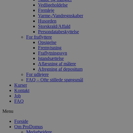
Vedligeholdelse
Fremleje
Varme-/Vandregnskaber
Husorden
Storskrald/Affald
Persondatabeskyttelse
For fraflyttere
Opsigelse
Fremvisning
Fraflytningssyn
Istandsættelse
Aflæsning af målere
Afregning af depositum
For udlejere
FAQ – Ofte stillede spørgsmål
Kurser
Kontakt
Job
FAQ
Menu
Forside
Om ProDomus
Medarbejdere