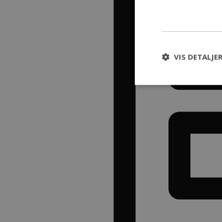
VIS DETALJE
Absolut nødvendige 
kontoadministration
Navn
CookieScriptConse