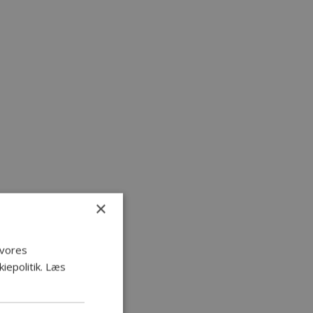
×
 vores
epolitik.
Læs