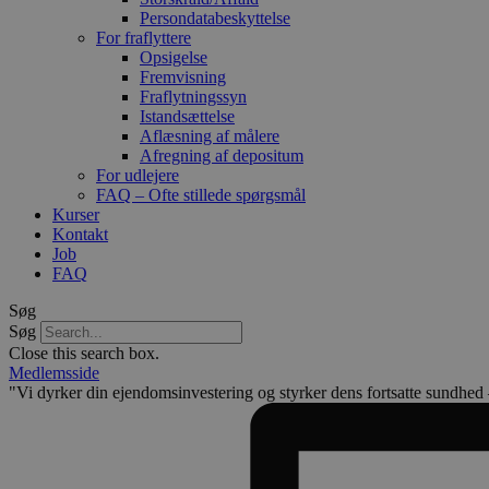
Persondatabeskyttelse
For fraflyttere
Opsigelse
Fremvisning
Fraflytningssyn
Istandsættelse
Aflæsning af målere
Afregning af depositum
For udlejere
FAQ – Ofte stillede spørgsmål
Kurser
Kontakt
Job
FAQ
Søg
Søg
Close this search box.
Medlemsside
"Vi dyrker din ejendomsinvestering og styrker dens fortsatte sundhed –