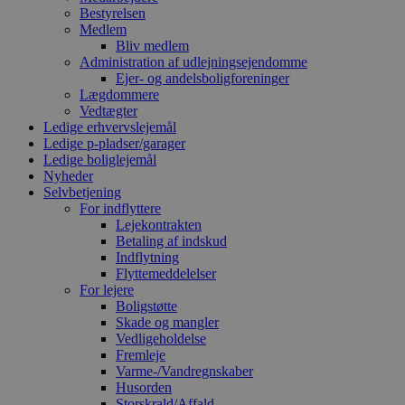
Bestyrelsen
Medlem
Bliv medlem
Administration af udlejningsejendomme
Ejer- og andelsboligforeninger
Lægdommere
Vedtægter
Ledige erhvervslejemål
Ledige p-pladser/garager
Ledige boliglejemål
Nyheder
Selvbetjening
For indflyttere
Lejekontrakten
Betaling af indskud
Indflytning
Flyttemeddelelser
For lejere
Boligstøtte
Skade og mangler
Vedligeholdelse
Fremleje
Varme-/Vandregnskaber
Husorden
Storskrald/Affald