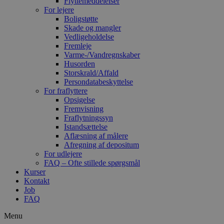
Flyttemeddelelser
For lejere
Boligstøtte
Skade og mangler
Vedligeholdelse
Fremleje
Varme-/Vandregnskaber
Husorden
Storskrald/Affald
Persondatabeskyttelse
For fraflyttere
Opsigelse
Fremvisning
Fraflytningssyn
Istandsættelse
Aflæsning af målere
Afregning af depositum
For udlejere
FAQ – Ofte stillede spørgsmål
Kurser
Kontakt
Job
FAQ
Menu