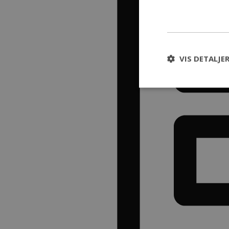
VIS DETALJE
Absolut nødvendige 
kontoadministration
Navn
CookieScriptConse