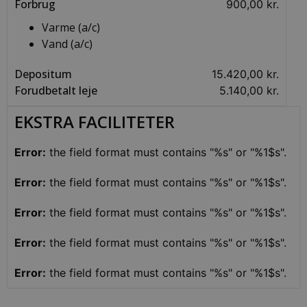
Forbrug
900,00 kr.
Udbyder /
Navn
Udløbsdato
Beskrivel
Domæne
Varme (a/c)
CookieScriptConsent
4 uger 2
Denne co
CookieScript
Vand (a/c)
dage
bruges af
prodomus.dk
Cookie-
Script.co
Depositum
15.420,00 kr.
tjenesten 
at huske
Forudbetalt leje
5.140,00 kr.
præferen
om samty
til
EKSTRA FACILITETER
besøgend
Det er
nødvendig
at Cookie
Error:
the field format must contains "%s" or "%1$s".
Script.co
cookieba
fungerer
Error:
the field format must contains "%s" or "%1$s".
korrekt.
Error:
the field format must contains "%s" or "%1$s".
Error:
the field format must contains "%s" or "%1$s".
Error:
the field format must contains "%s" or "%1$s".