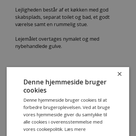
Lejligheden består af et køkken med god
skabsplads, separat toilet og bad, et godt
værelse samt en rummelig stue.
Lejemålet overtages nymalet og med
nybehandlede gulve.
×
Denne hjemmeside bruger
Sagsnummer:
18409-56
cookies
Overtagelse:
Snarest mulig
Denne hjemmeside bruger cookies til at
forbedre brugeroplevelsen. Ved at bruge
vores hjemmeside giver du samtykke til
ER DU INTERESSERET I
alle cookies i overensstemmelse med
DENNE BOLIG?
vores cookiepolitik.
Læs mere