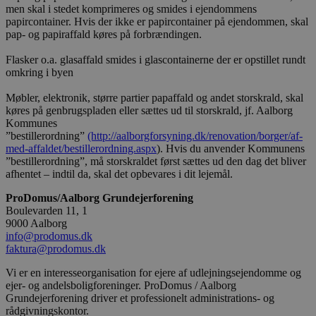
men skal i stedet komprimeres og smides i ejendommens
papircontainer. Hvis der ikke er papircontainer på ejendommen, skal
pap- og papiraffald køres på forbrændingen.
Flasker o.a. glasaffald smides i glascontainerne der er opstillet rundt
omkring i byen
Møbler, elektronik, større partier papaffald og andet storskrald, skal
køres på genbrugspladen eller sættes ud til storskrald, jf. Aalborg
Kommunes
”bestillerordning”
(http://aalborgforsyning.dk/renovation/borger/af-
med-affaldet/bestillerordning.aspx
). Hvis du anvender Kommunens
”bestillerordning”, må storskraldet først sættes ud den dag det bliver
afhentet – indtil da, skal det opbevares i dit lejemål.
ProDomus/Aalborg Grundejerforening
Boulevarden 11, 1
9000 Aalborg
info@prodomus.dk
faktura@prodomus.dk
Vi er en interesseorganisation for ejere af udlejningsejendomme og
ejer- og andelsboligforeninger. ProDomus / Aalborg
Grundejerforening driver et professionelt administrations- og
rådgivningskontor.