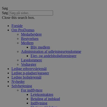
Søg
Søg
Close this search box.
Forside
Om ProDomus
Medarbejdere
Bestyrelsen
Medlem
Bliv medlem
Administration af udlejningsejendomme
Ejer- og andelsboligforeninger
Lægdommere
Vedtægter
Ledige erhvervslejemål
Ledige p-pladser/garager
Ledige boliglejemål
Nyheder
Selvbetjening
For indflyttere
Lejekontrakten
Betaling af indskud
Indflytning