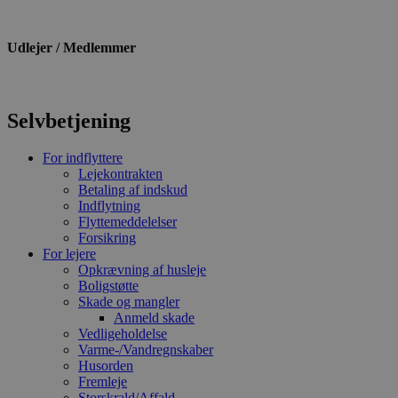
Udlejer / Medlemmer
Selvbetjening
For indflyttere
Lejekontrakten
Betaling af indskud
Indflytning
Flyttemeddelelser
Forsikring
For lejere
Opkrævning af husleje
Boligstøtte
Skade og mangler
Anmeld skade
Vedligeholdelse
Varme-/Vandregnskaber
Husorden
Fremleje
Storskrald/Affald