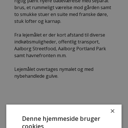
rigtig pænt nyere badeværelse med separat
brus, et rummeligt værelse mod gården samt
to smukke stuer en suite med franske døre,
stuk lofter og karnap.
Fra lejemålet er der kort afstand til diverse
indkøbsmuligheder, offentlig transport,
Aalborg Streetfood, Aalborg Portland Park
samt havnefronten m.m.
Lejemålet overtages nymalet og med
nybehandlede gulve.
×
Sagsnummer:
18415-8
Denne hjemmeside bruger
Overtagelse:
01/10/2026
cookies