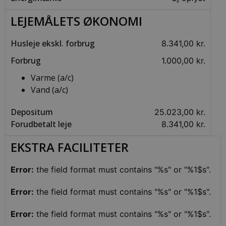
Absolut nødvendige
LEJEMÅLETS ØKONOMI
Absolut nødvendige cookies muliggør
hjemmesidens grundlæggende funktionalitet
Husleje ekskl. forbrug
8.341,00 kr.
såsom brugerlogin og kontoadministration.
Hjemmesiden kan ikke bruges korrekt uden de
Forbrug
1.000,00 kr.
absolut nødvendige cookies.
Varme (a/c)
Udbyder /
Navn
Udløbsdato
Beskrivel
Domæne
Vand (a/c)
CookieScriptConsent
4 uger 2
Denne co
CookieScript
dage
bruges af
prodomus.dk
Depositum
25.023,00 kr.
Cookie-
Script.co
Forudbetalt leje
8.341,00 kr.
tjenesten 
at huske
præferen
EKSTRA FACILITETER
om samty
til
besøgend
Error:
the field format must contains "%s" or "%1$s".
Det er
nødvendig
at Cookie
Error:
the field format must contains "%s" or "%1$s".
Script.co
cookieba
fungerer
korrekt.
Error:
the field format must contains "%s" or "%1$s".