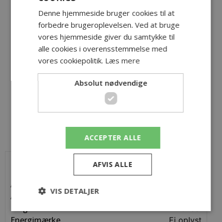
Denne hjemmeside bruger cookies til at
forbedre brugeroplevelsen. Ved at bruge
ER DU INTERESSERET I
vores hjemmeside giver du samtykke til
DENNE BOLIG?
alle cookies i overensstemmelse med
vores cookiepolitik.
Læs mere
Ansøg bolig
Absolut nødvendige
ACCEPTER ALLE
LEJEMÅLETS FAKTA
AFVIS ALLE
Antal værelser
3
VIS DETALJER
Areal
84 m²
Etage
3. Sal
Energimærke
Ej oplyst