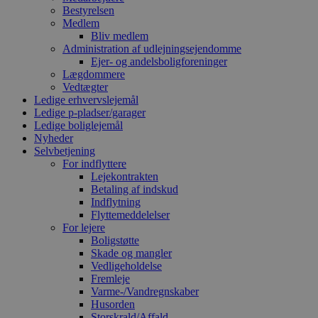
Bestyrelsen
Medlem
Bliv medlem
Administration af udlejningsejendomme
Ejer- og andelsboligforeninger
Lægdommere
Vedtægter
Ledige erhvervslejemål
Ledige p-pladser/garager
Ledige boliglejemål
Nyheder
Selvbetjening
For indflyttere
Lejekontrakten
Betaling af indskud
Indflytning
Flyttemeddelelser
For lejere
Boligstøtte
Skade og mangler
Vedligeholdelse
Fremleje
Varme-/Vandregnskaber
Husorden
Storskrald/Affald