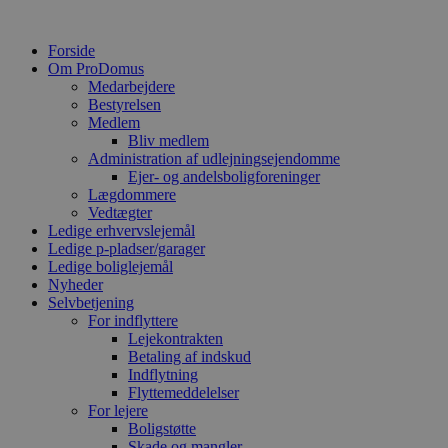
Forside
Om ProDomus
Medarbejdere
Bestyrelsen
Medlem
Bliv medlem
Administration af udlejningsejendomme
Ejer- og andelsboligforeninger
Lægdommere
Vedtægter
Ledige erhvervslejemål
Ledige p-pladser/garager
Ledige boliglejemål
Nyheder
Selvbetjening
For indflyttere
Lejekontrakten
Betaling af indskud
Indflytning
Flyttemeddelelser
For lejere
Boligstøtte
Skade og mangler