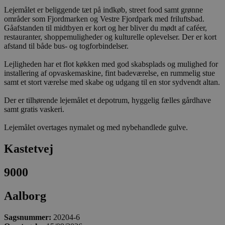
Lejemålet er beliggende tæt på indkøb, street food samt grønne
områder som Fjordmarken og Vestre Fjordpark med friluftsbad.
Gåafstanden til midtbyen er kort og her bliver du mødt af caféer,
restauranter, shoppemuligheder og kulturelle oplevelser. Der er kort
afstand til både bus- og togforbindelser.
Lejligheden har et flot køkken med god skabsplads og mulighed for
installering af opvaskemaskine, fint badeværelse, en rummelig stue
samt et stort værelse med skabe og udgang til en stor sydvendt altan.
Der er tilhørende lejemålet et depotrum, hyggelig fælles gårdhave
samt gratis vaskeri.
Lejemålet overtages nymalet og med nybehandlede gulve.
Kastetvej
9000
Aalborg
Sagsnummer:
20204-6