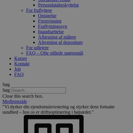
Persondatabeskyttelse
For fraflyttere
Opsigelse
Fremvisning
Fraflytningssyn
Istandsættelse
Aflæsning af målere
Afregning af depositum
For udlejere
FAQ – Ofte stillede spørgsmål
Kurser
Kontakt
Job
FAQ
Søg
Søg
Close this search box.
Medlemsside
"Vi dyrker din ejendomsinvestering og styrker dens fortsatte
sundhed – hos os er driftsoptimering i højsædet."