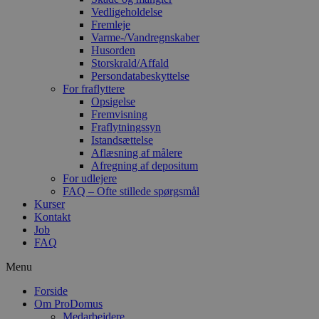
Vedligeholdelse
Fremleje
Varme-/Vandregnskaber
Husorden
Storskrald/Affald
Persondatabeskyttelse
For fraflyttere
Opsigelse
Fremvisning
Fraflytningssyn
Istandsættelse
Aflæsning af målere
Afregning af depositum
For udlejere
FAQ – Ofte stillede spørgsmål
Kurser
Kontakt
Job
FAQ
Menu
Forside
Om ProDomus
Medarbejdere