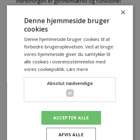
Indretningen er gennemtænkt og funktionel
med et rummeligt og stort fælleskontor, der
×
er ideelt til behandling eller udviklingsarbejde,
Denne hjemmeside bruger
samt flere separate og diskrete kontorer, som
cookies
sikrer ro, fortrolighed og professionelle
rammer. Ydermere indeholder erhvervslokalet
Denne hjemmeside bruger cookies til at
et stort og brugbart køkken samt pæne
forbedre brugeroplevelsen. Ved at bruge
toiletforhold.
vores hjemmeside giver du samtykke til
alle cookies i overensstemmelse med
Her får du fleksible faciliteter, der kan
vores cookiepolitik.
Læs mere
tilpasses netop din virksomheds behov –
Absolut nødvendige
uanset om du arbejder med mennesker,
innovation eller rådgivning.
Ejendommen fremstår velholdt med
præsentabel opgang, og beliggenheden på
ACCEPTER ALLE
Boulevarden sikrer både synlighed og nem
adgang for kunder og medarbejdere.
AFVIS ALLE