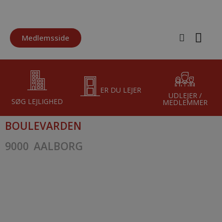
Medlemsside
Ledige 
Ledige p
Ledige b
ER DU LEJER
UDLEJER /
SØG LEJLIGHED
MEDLEMMER
BOULEVARDEN
9000
AALBORG