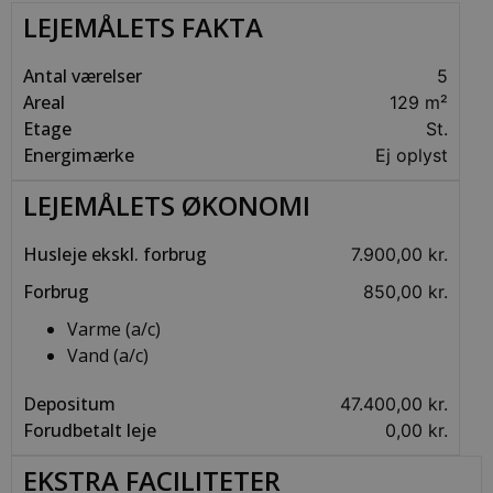
nødvendig
at Cookie
LEJEMÅLETS FAKTA
Script.co
cookieba
fungerer
Antal værelser
5
korrekt.
Areal
129 m²
Etage
St.
Energimærke
Ej oplyst
LEJEMÅLETS ØKONOMI
Husleje ekskl. forbrug
7.900,00 kr.
Forbrug
850,00 kr.
Varme (a/c)
Vand (a/c)
Depositum
47.400,00 kr.
Forudbetalt leje
0,00 kr.
EKSTRA FACILITETER