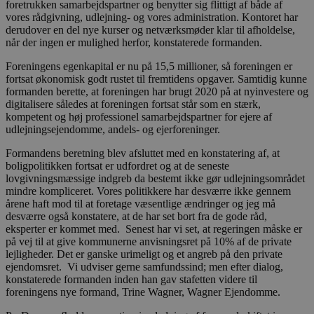
foretrukken samarbejdspartner og benytter sig flittigt af både af
vores rådgivning, udlejning- og vores administration. Kontoret har
derudover en del nye kurser og netværksmøder klar til afholdelse,
når der ingen er mulighed herfor, konstaterede formanden.
Foreningens egenkapital er nu på 15,5 millioner, så foreningen er
fortsat økonomisk godt rustet til fremtidens opgaver. Samtidig kunne
formanden berette, at foreningen har brugt 2020 på at nyinvestere og
digitalisere således at foreningen fortsat står som en stærk,
kompetent og høj professionel samarbejdspartner for ejere af
udlejningsejendomme, andels- og ejerforeninger.
Formandens beretning blev afsluttet med en konstatering af, at
boligpolitikken fortsat er udfordret og at de seneste
lovgivningsmæssige indgreb da bestemt ikke gør udlejningsområdet
mindre kompliceret. Vores politikkere har desværre ikke gennem
årene haft mod til at foretage væsentlige ændringer og jeg må
desværre også konstatere, at de har set bort fra de gode råd,
eksperter er kommet med. Senest har vi set, at regeringen måske er
på vej til at give kommunerne anvisningsret på 10% af de private
lejligheder. Det er ganske urimeligt og et angreb på den private
ejendomsret. Vi udviser gerne samfundssind; men efter dialog,
konstaterede formanden inden han gav stafetten videre til
foreningens nye formand, Trine Wagner, Wagner Ejendomme.