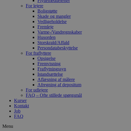
Flyttemeddelelser
For lejere
Boligstøtte
Skade og mangler
Vedligeholdelse
Fremleje
Varme-/Vandregnskaber
Husorden
Storskrald/Affald
Persondatabeskyttelse
For fraflyttere
Opsigelse
Fremvisning
Fraflytningssyn
Istandsættelse
Aflæsning af målere
Afregning af depositum
For udlejere
FAQ – Ofte stillede spørgsmål
Kurser
Kontakt
Job
FAQ
Menu